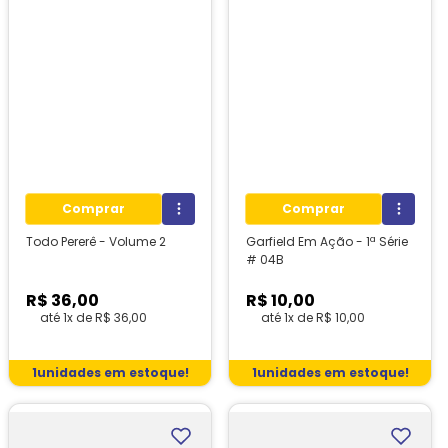
Comprar
Comprar
Todo Pererê - Volume 2
Garfield Em Ação - 1ª Série
# 04B
R$
36
,
00
R$
10
,
00
até
1
x de
R$
36
,
00
até
1
x de
R$
10
,
00
1
unidades em estoque!
1
unidades em estoque!