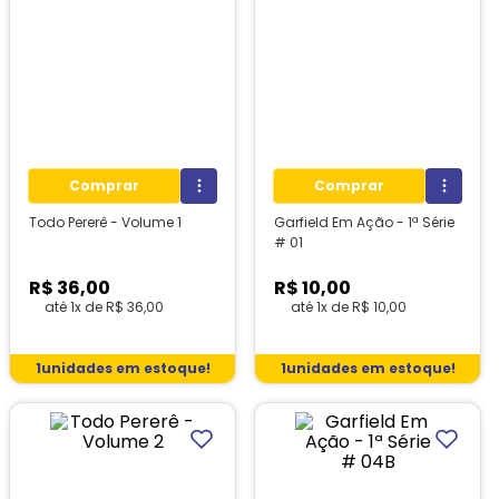
Comprar
Comprar
Todo Pererê - Volume 1
Garfield Em Ação - 1ª Série
# 01
R$
36
,
00
R$
10
,
00
até
1
x de
R$
36
,
00
até
1
x de
R$
10
,
00
1
unidades em estoque!
1
unidades em estoque!