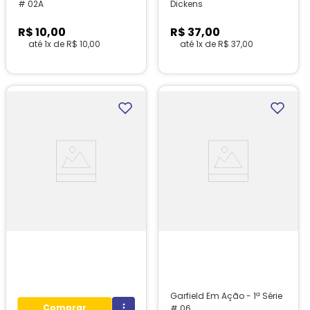
# 02A
Dickens
R$
10
,
00
R$
37
,
00
até
1
x de
R$
10
,
00
até
1
x de
R$
37
,
00
1
unidades em estoque!
1
unidades em estoque!
Garfield Em Ação - 1ª Série
Comprar
# 06