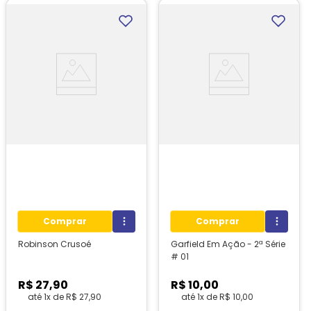
Comprar
Comprar
Robinson Crusoé
Garfield Em Ação - 2ª Série
# 01
R$
27
,
90
R$
10
,
00
até
1
x de
R$
27
,
90
até
1
x de
R$
10
,
00