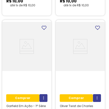
R$
10
,
00
R$
10
,
00
até
1
x de
R$
10
,
00
até
1
x de
R$
10
,
00
1
unidades em estoque!
1
unidades em estoque!
Comprar
Comprar
Garfield Em Ação - 1ª Série
Oliver Twist de Charles