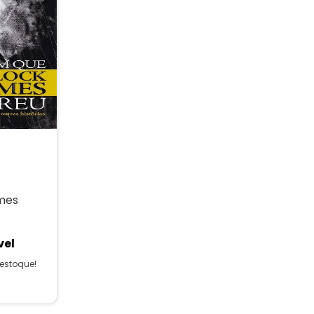
mes
vel
estoque!