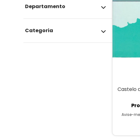
departamento
ETC
categoria
Literatura Geek
HQs Autorais Estrangeiras
Castelo 
Pro
Avise-me