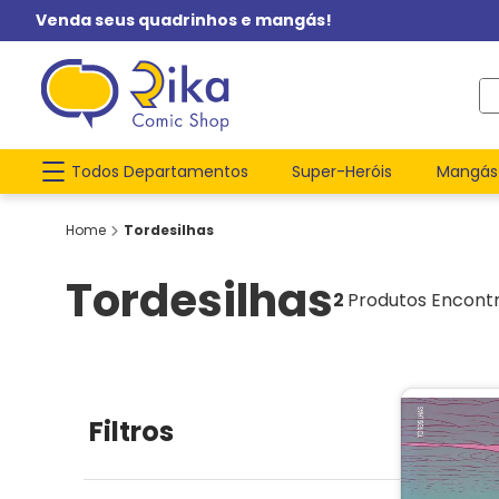
Venda seus quadrinhos e mangás!
O q
Todos Departamentos
Super-Heróis
Mangás
Tordesilhas
Tordesilhas
2
Produtos Encont
Filtros