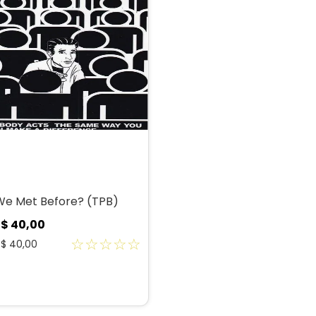
We Met Before? (TPB)
R$
40
,
00
☆
☆
☆
☆
☆
R$
40
,
00