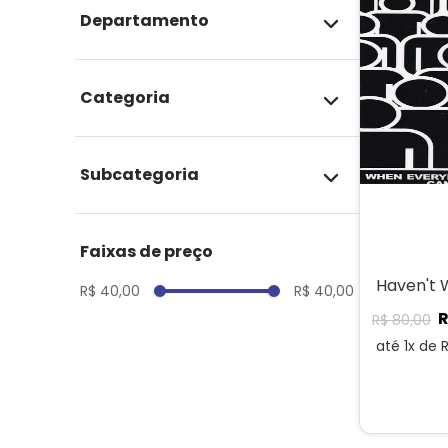
departamento
Importados
categoria
Gibis em inglês – ETC
subcategoria
ETC
faixas de preço
Haven't 
R$ 40,00
R$ 40,00
R$
80
,
00
até
1
x de