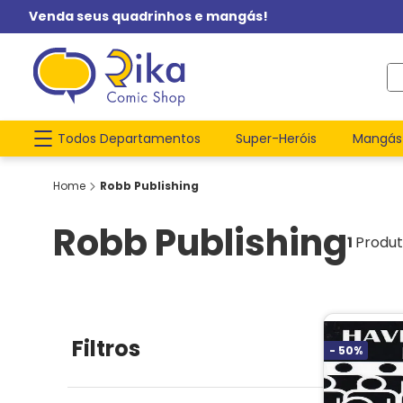
Venda seus quadrinhos e mangás!
O q
Todos Departamentos
Super-Heróis
Mangás
Robb Publishing
Robb Publishing
1
Produ
Filtros
-
50%