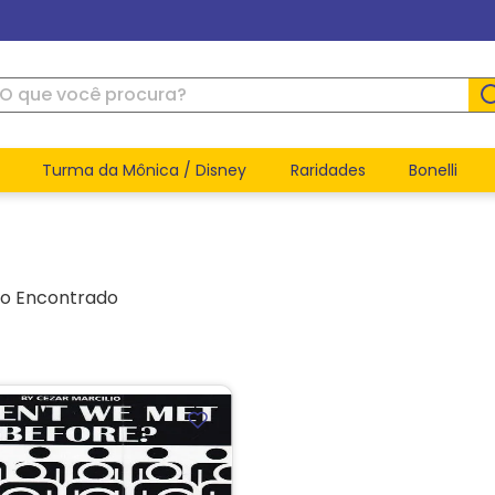
ue você procura?
Turma da Mônica / Disney
Raridades
Bonelli
to Encontrado