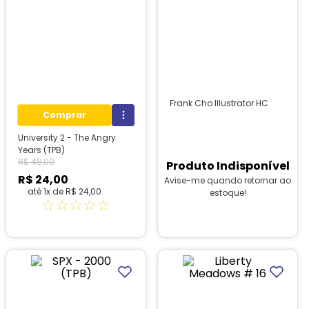
Frank Cho Illustrator HC
Comprar
University 2 - The Angry
Years (TPB)
R$
48
,
00
Produto Indisponível
R$
24
,
00
Avise-me quando retornar ao
até
1
x de
R$
24
,
00
estoque!
☆
☆
☆
☆
☆