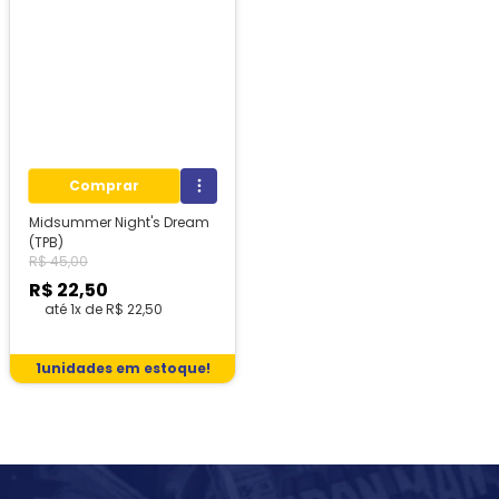
Comprar
Midsummer Night's Dream
(TPB)
R$
45
,
00
R$
22
,
50
até
1
x de
R$
22
,
50
1
unidades em estoque!