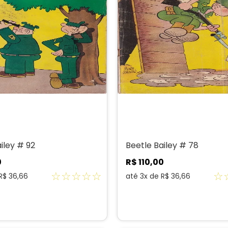
iley # 92
Beetle Bailey # 78
0
R$
110
,
00
☆
☆
☆
☆
☆
☆
R$
36
,
66
até
3
x de
R$
36
,
66