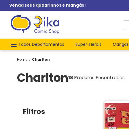
Venda seus quadrinhos e mangás!
O q
Todos Departamentos
Super-Heróis
Mangás
Charlton
Charlton
18
Produtos Encontrados
Filtros