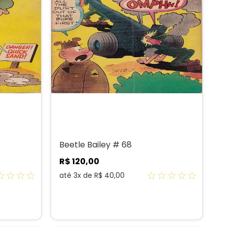
Beetle Bailey # 68
R$
120
,
00
☆
☆
☆
☆
☆
☆
☆
☆
☆
até
3
x de
R$
40
,
00