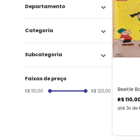
departamento
Importados
categoria
Gibis em inglês – ETC
subcategoria
ETC
faixas de preço
Beetle Ba
R$ 110,00
R$ 120,00
R$
110
,
0
até
3
x de