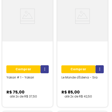
Comprar
Comprar
Yakari # 1 - Yakari
Le Monde d'Edena - Sra
R$
75
,
00
R$
85
,
00
até
2
x de
R$
37
,
50
até
2
x de
R$
42
,
50
1
unidades em estoque!
1
unidades em estoque!