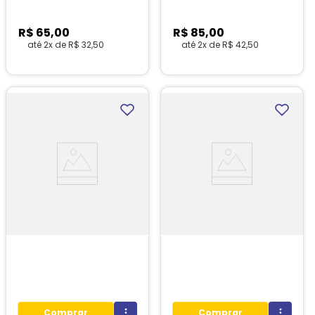
R$
65
,
00
R$
85
,
00
até
2
x de
R$
32
,
50
até
2
x de
R$
42
,
50
1
unidades em estoque!
1
unidades em estoque!
Comprar
Comprar