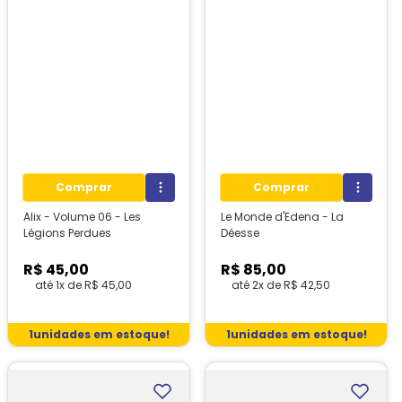
Comprar
Comprar
Alix - Volume 06 - Les
Le Monde d'Edena - La
Légions Perdues
Déesse
R$
45
,
00
R$
85
,
00
até
1
x de
R$
45
,
00
até
2
x de
R$
42
,
50
1
unidades em estoque!
1
unidades em estoque!