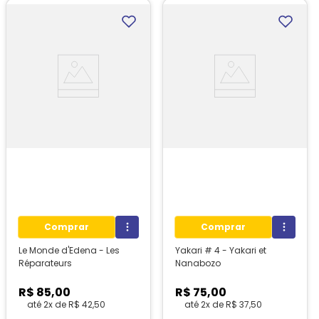
Comprar
Comprar
Le Monde d'Edena - Les
Yakari # 4 - Yakari et
Réparateurs
Nanabozo
R$
85
,
00
R$
75
,
00
até
2
x de
R$
42
,
50
até
2
x de
R$
37
,
50