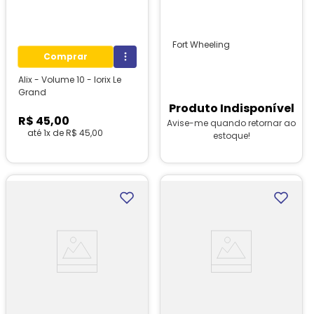
Fort Wheeling
Comprar
Alix - Volume 10 - Iorix Le
Grand
Produto Indisponível
R$
45
,
00
Avise-me quando retornar ao
até
1
x de
R$
45
,
00
estoque!
1
unidades em estoque!