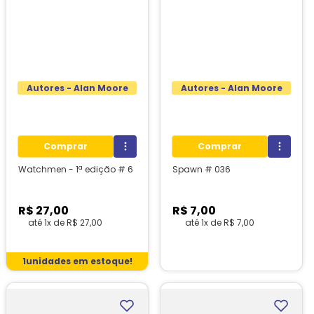
Autores - Alan Moore
Autores - Alan Moore
Comprar
Comprar
Watchmen - 1ª edição # 6
Spawn # 036
R$
27
,
00
R$
7
,
00
até
1
x de
R$
27
,
00
até
1
x de
R$
7
,
00
1
unidades em estoque!