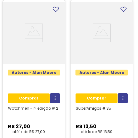
Autores - Alan Moore
Autores - Alan Moore
Comprar
Comprar
Watchmen - 1ª edição # 2
SuperAmigos # 35
R$
27
,
00
R$
13
,
50
até
1
x de
R$
27
,
00
até
1
x de
R$
13
,
50