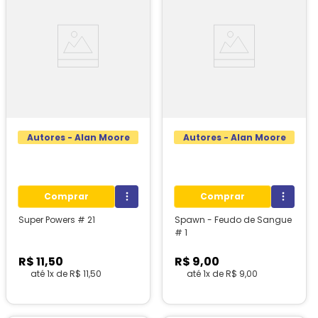
Autores - Alan Moore
Autores - Alan Moore
Comprar
Comprar
Super Powers # 21
Spawn - Feudo de Sangue
# 1
R$
11
,
50
R$
9
,
00
até
1
x de
R$
11
,
50
até
1
x de
R$
9
,
00