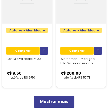
Autores - Alan Moore
Autores - Alan Moore
Comprar
Comprar
Gen 13 e Wildcats # 09
Watchmen - 1ª edição -
Edição Encadernada
R$
9
,
50
R$
200
,
00
até
1
x de
R$
9
,
50
até
4
x de
R$
57
,
71
1
unidades em estoque!
Mostrar mais