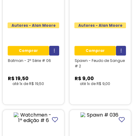
Autores - Alan Moore
Autores - Alan Moore
Comprar
Comprar
Batman - 2ª Série # 06
Spawn - Feudo de Sangue
# 2
R$
19
,
50
R$
9
,
00
até
1
x de
R$
19
,
50
até
1
x de
R$
9
,
00