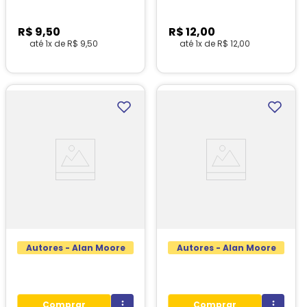
R$
9
,
50
R$
12
,
00
até
1
x de
R$
9
,
50
até
1
x de
R$
12
,
00
1
unidades em estoque!
Autores - Alan Moore
Autores - Alan Moore
Comprar
Comprar