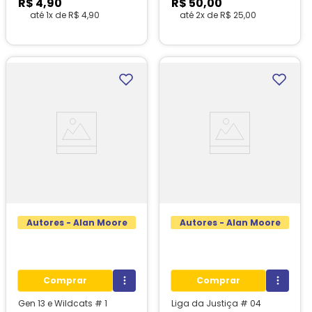
R$
4
,
90
R$
50
,
00
até
1
x de
R$
4
,
90
até
2
x de
R$
25
,
00
1
unidades em estoque!
Autores - Alan Moore
Autores - Alan Moore
Comprar
Comprar
Gen 13 e Wildcats # 1
Liga da Justiça # 04