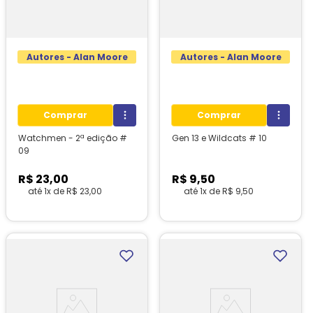
Autores - Alan Moore
Autores - Alan Moore
Comprar
Comprar
Watchmen - 2ª edição #
Gen 13 e Wildcats # 10
09
R$
23
,
00
R$
9
,
50
até
1
x de
R$
23
,
00
até
1
x de
R$
9
,
50