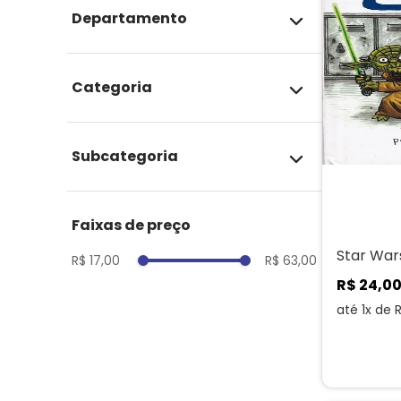
departamento
ETC
categoria
Infanto-Juvenis
Literatura Geek
subcategoria
Livros sobre Quadrinhos
Personagens Diversos
HQs Autorais Estrangeiras
faixas de preço
Independentes
Star War
R$ 17,00
R$ 63,00
Cartoons & TV
R$
24
,
0
até
1
x de