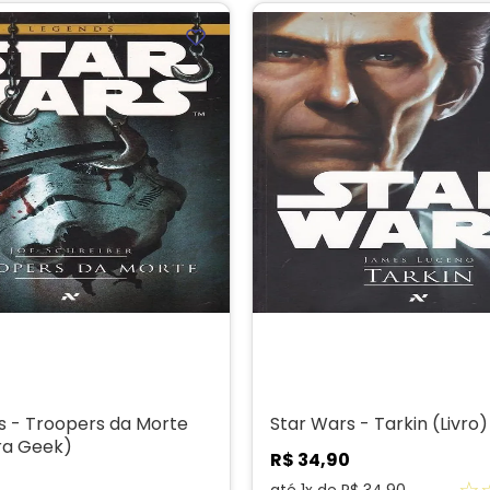
s - Troopers da Morte
Star Wars - Tarkin (Livro)
ura Geek)
R$
34
,
90