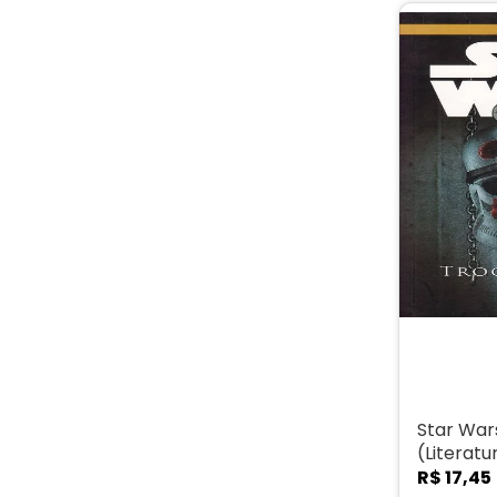
Star War
(Literat
R$
17
,
45