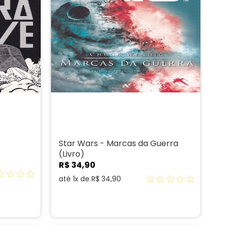
Star Wars - Marcas da Guerra
(Livro)
R$
34
,
90
☆
☆
☆
☆
☆
☆
☆
☆
☆
até
1
x de
R$
34
,
90