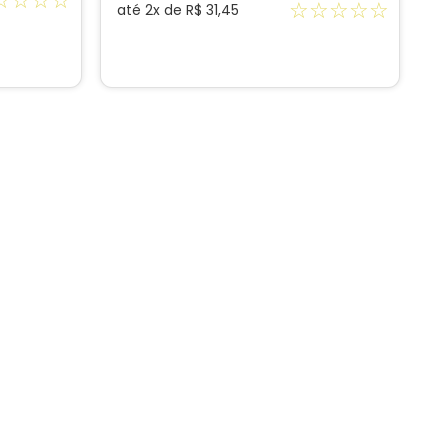
☆
☆
☆
☆
☆
☆
☆
☆
☆
até
2
x de
R$
31
,
45