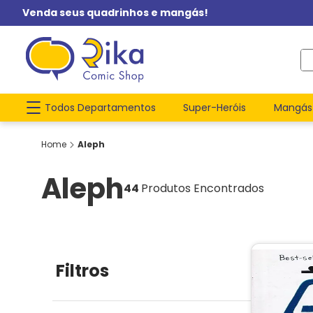
Venda seus quadrinhos e mangás!
O q
Todos Departamentos
Super-Heróis
Mangás
Aleph
Aleph
44
Produtos Encontrados
Filtros