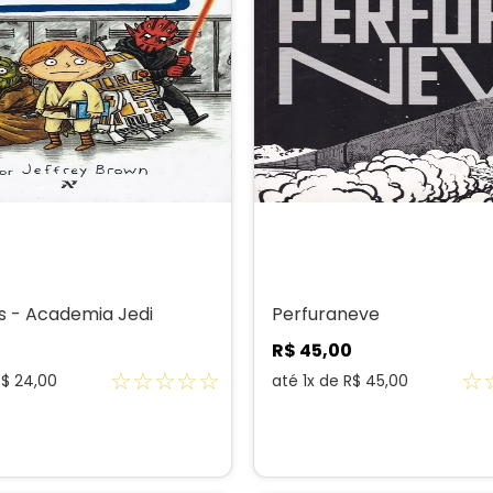
s - Academia Jedi
Perfuraneve
0
R$
45
,
00
☆
☆
☆
☆
☆
☆
R$
24
,
00
até
1
x de
R$
45
,
00