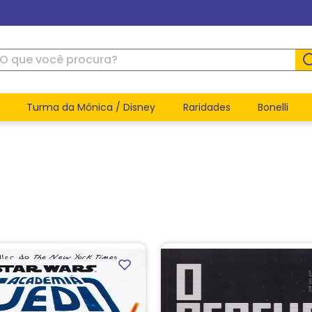
ue você procura?
Turma da Mônica / Disney
Raridades
Bonelli