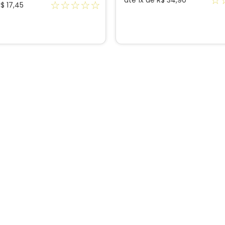
☆
até
1
x de
R$
34
,
90
☆
☆
☆
☆
☆
R$
17
,
45