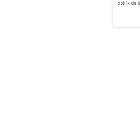
até
1
x de