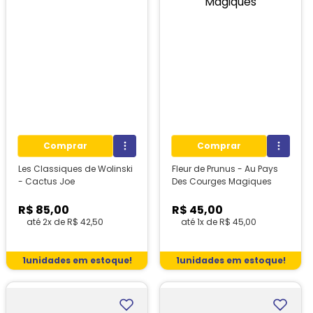
Comprar
Comprar
Les Classiques de Wolinski
Fleur de Prunus - Au Pays
- Cactus Joe
Des Courges Magiques
R$
85
,
00
R$
45
,
00
até
2
x de
R$
42
,
50
até
1
x de
R$
45
,
00
1
unidades em estoque!
1
unidades em estoque!