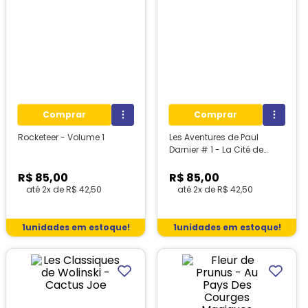
Comprar
Comprar
Rocketeer - Volume 1
Les Aventures de Paul
Darnier # 1 - La Cité de
L'Éternel Retour
R$
85
,
00
R$
85
,
00
até
2
x de
R$
42
,
50
até
2
x de
R$
42
,
50
1
unidades em estoque!
1
unidades em estoque!