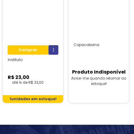
Copacabana
Comprar
Instituto
Produto Indisponível
R$
23
,
00
Avise-me quando retornar ao
até
1
x de
R$
23
,
00
estoque!
1
unidades em estoque!