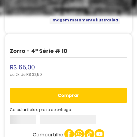
Imagem meramente ilustrativa
Zorro - 4ª Série # 10
R$
65
,
00
ou
2
x de
R$
32
,
50
comprar
Calcular frete e prazo de entrega
Compartilhe: