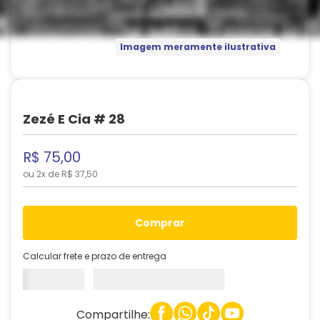
Imagem meramente ilustrativa
Zezé E Cia # 28
R$
75
,
00
ou
2
x de
R$
37
,
50
comprar
Calcular frete e prazo de entrega
Compartilhe: