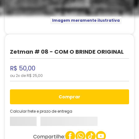
Imagem meramente ilustrativa
Zetman # 08 - COM O BRINDE ORIGINAL
R$
50
,
00
ou
2
x de
R$
25
,
00
comprar
Calcular frete e prazo de entrega
Compartilhe: