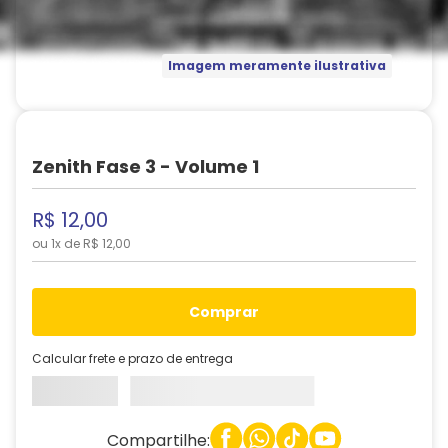
Imagem meramente ilustrativa
Zenith Fase 3 - Volume 1
R$
12
,
00
ou
1
x de
R$
12
,
00
comprar
Calcular frete e prazo de entrega
Compartilhe: