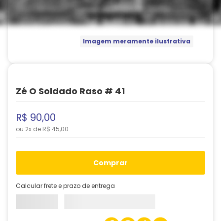
Imagem meramente ilustrativa
Zé O Soldado Raso # 41
R$
90
,
00
ou
2
x de
R$
45
,
00
comprar
Calcular frete e prazo de entrega