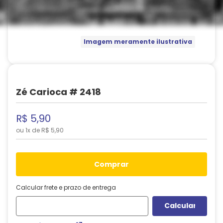
Imagem meramente ilustrativa
Zé Carioca # 2418
R$
5
,
90
ou
1
x de
R$
5
,
90
comprar
Calcular frete e prazo de entrega