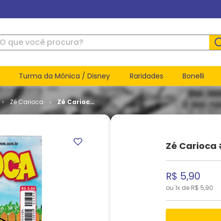
ue você procura?
Turma da Mônica / Disney
Raridades
Bonelli
Zé Carioca
Zé Carioca
# 2395
Zé Carioca 
R$
5
,
90
ou
1
x de
R$
5
,
90