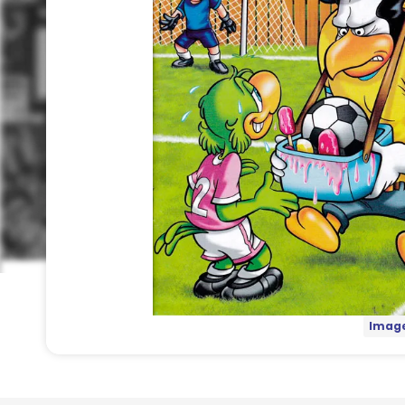
Image