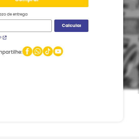
razo de entrega
P
partilhe: