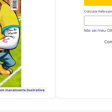
Calcular frete e p
Não sei meu CE
Com
m meramente ilustrativa