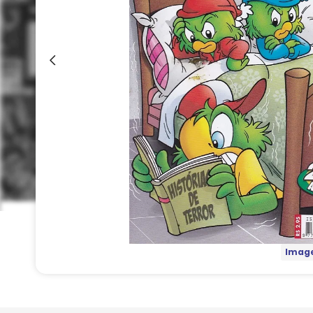
Image