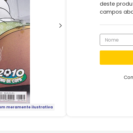
deste produ
campos aba
Com
m meramente ilustrativa