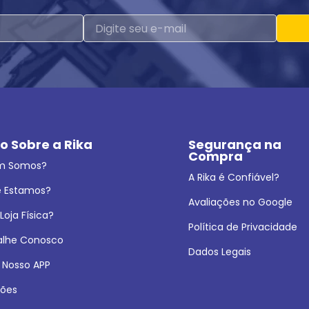
o Sobre a Rika
Segurança na 
Compra
m Somos?
A Rika é Confiável?
 Estamos?
Avaliações no Google
oja Física?
Política de Privacidade
alhe Conosco
Dados Legais
 Nosso APP
ões