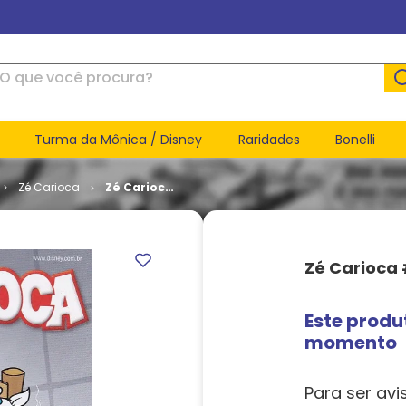
ue você procura?
Turma da Mônica / Disney
Raridades
Bonelli
Zé Carioca
Zé Carioca
# 2345
Zé Carioca
Este produ
momento
Para ser avi