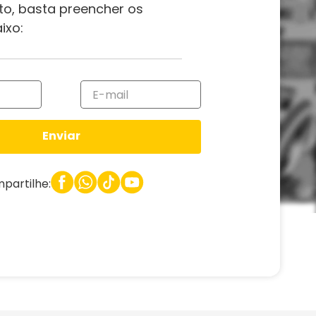
to, basta preencher os
ixo:
Enviar
partilhe: