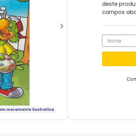
deste produ
campos aba
Com
m meramente ilustrativa