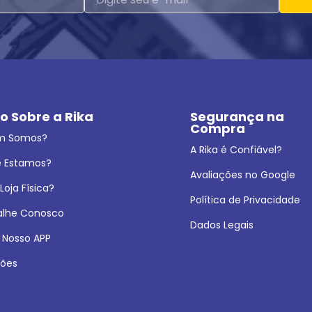
o Sobre a Rika
Segurança na 
Compra
m Somos?
A Rika é Confiável?
 Estamos?
Avaliações no Google
oja Física?
Política de Privacidade
alhe Conosco
Dados Legais
 Nosso APP
ões