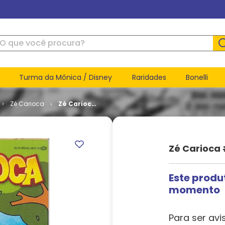
ue você procura?
Turma da Mônica / Disney
Raridades
Bonelli
Zé Carioca
Zé Carioca
# 2328
Zé Carioca 
Este produ
momento
Para ser avi