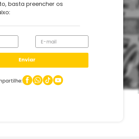
to, basta preencher os
ixo:
Enviar
partilhe: