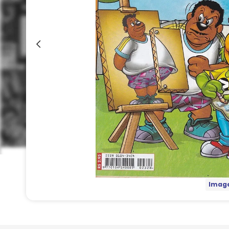
Image