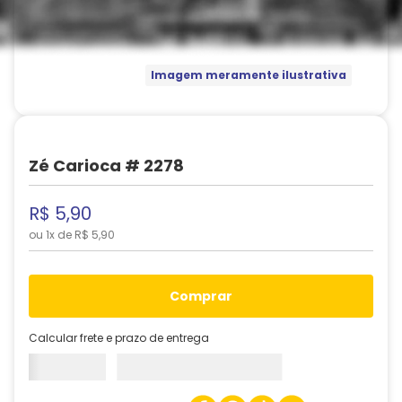
Imagem meramente ilustrativa
Zé Carioca # 2278
R$
5
,
90
ou
1
x de
R$
5
,
90
comprar
Calcular frete e prazo de entrega