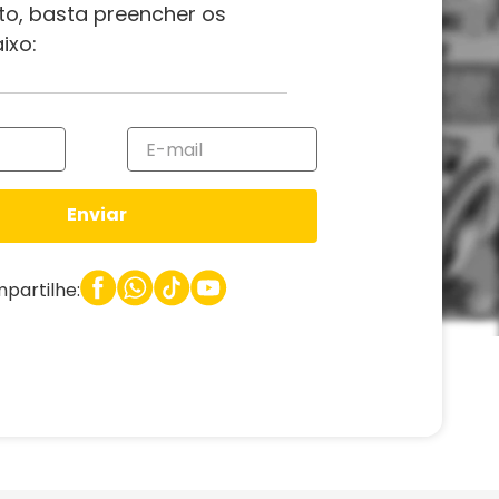
to, basta preencher os
ixo:
Enviar
partilhe: