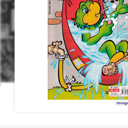
Image