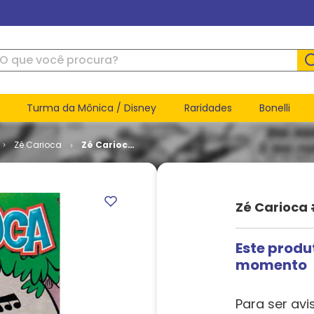
ue você procura?
Turma da Mônica / Disney
Raridades
Bonelli
Zé Carioca
Zé Carioca
# 2272
Zé Carioca 
Este produ
momento
Para ser avi