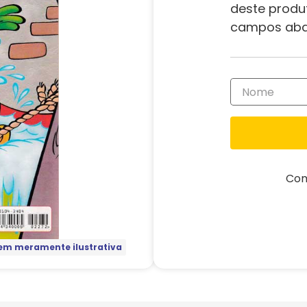
deste produ
campos aba
Com
m meramente ilustrativa