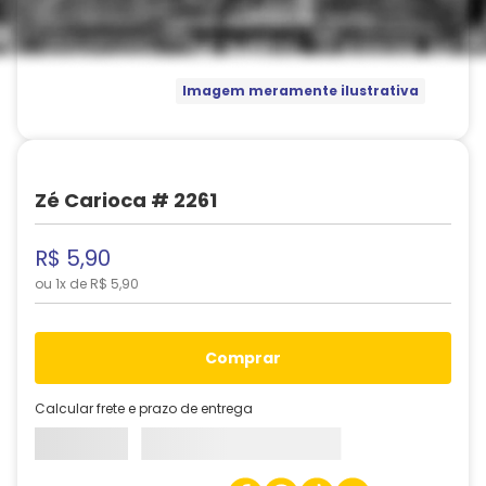
Imagem meramente ilustrativa
Zé Carioca # 2261
R$
5
,
90
ou
1
x de
R$
5
,
90
comprar
Calcular frete e prazo de entrega