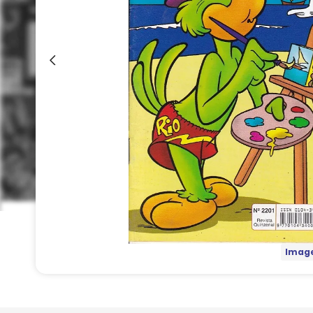
Image