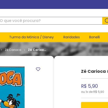
ue você procura?
Turma da Mônica / Disney
Raridades
Bonelli
Zé Carioca
Zé Carioca
# 2201
Zé Carioca 
R$
5
,
90
ou
1
x de
R$
5
,
90