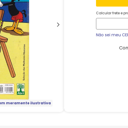
Calcular frete e p
Não sei meu CE
Com
m meramente ilustrativa