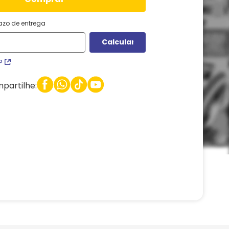
razo de entrega
P
partilhe: