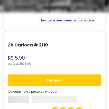
Imagem meramente ilustrativa
Zé Carioca # 2110
R$
5
,
90
ou
1
x de
R$
5
,
90
comprar
Calcular frete e prazo de entrega