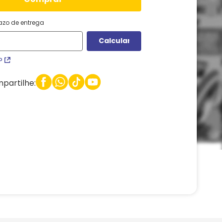
razo de entrega
P
partilhe: