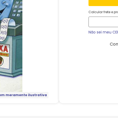
Calcular frete e p
Não sei meu CE
Com
m meramente ilustrativa