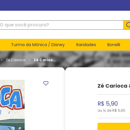
ue você procura?
Turma da Mônica / Disney
Raridades
Bonelli
Zé Carioca
Zé Carioca
# 2093
Zé Carioca 
R$
5
,
90
ou
1
x de
R$
5
,
90