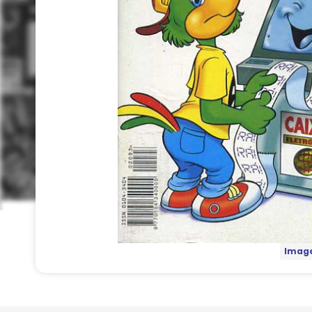
Image