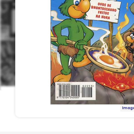
Image