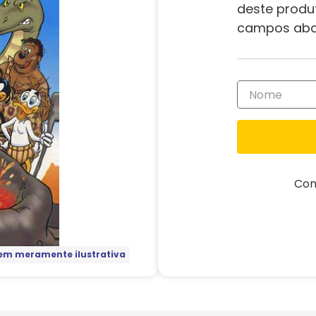
deste produ
campos aba
Com
m meramente ilustrativa