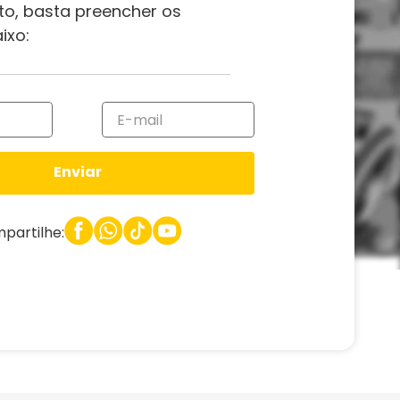
to, basta preencher os
ixo:
Enviar
partilhe: