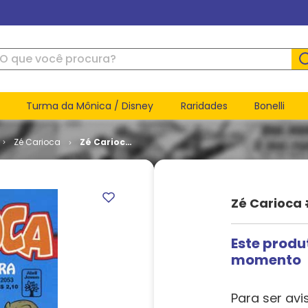
ue você procura?
Turma da Mônica / Disney
Raridades
Bonelli
Zé Carioca
Zé Carioca
# 2053
Zé Carioca
Este produ
momento
Para ser avi