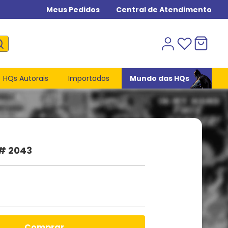
Meus Pedidos
Central de Atendimento
HQs Autorais
Importados
Mundo das HQs
 # 2043
comprar