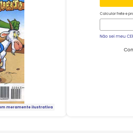
Calcular frete e p
Não sei meu CE
Com
m meramente ilustrativa