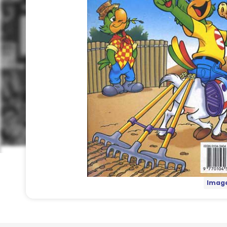
Image