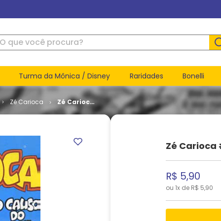
ue você procura?
Turma da Mônica / Disney
Raridades
Bonelli
Zé Carioca
Zé Carioca
# 2043
Zé Carioca
R$
5
,
90
ou
1
x de
R$
5
,
90