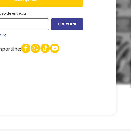
razo de entrega
P
partilhe: