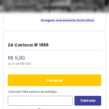
Imagem meramente ilustrativa
Zé Carioca # 1966
R$
5
,
90
ou
1
x de
R$
5
,
90
comprar
Calcular frete e prazo de entrega