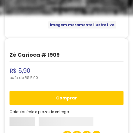
Imagem meramente ilustrativa
Zé Carioca # 1909
R$
5
,
90
ou
1
x de
R$
5
,
90
comprar
Calcular frete e prazo de entrega