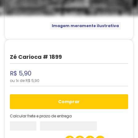
Imagem meramente ilustrativa
Zé Carioca # 1899
R$
5
,
90
ou
1
x de
R$
5
,
90
comprar
Calcular frete e prazo de entrega