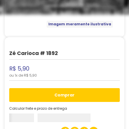
Imagem meramente ilustrativa
Zé Carioca # 1892
R$
5
,
90
ou
1
x de
R$
5
,
90
comprar
Calcular frete e prazo de entrega