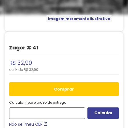
Imagem meramente ilustrativa
Zagor # 41
R$
32
,
90
ou
1
x de
R$
32
,
90
comprar
Calcular frete e prazo de entrega
Não sei meu CEP