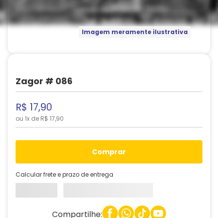
Imagem meramente ilustrativa
Zagor # 086
R$
17
,
90
ou
1
x de
R$
17
,
90
comprar
Calcular frete e prazo de entrega
Compartilhe: