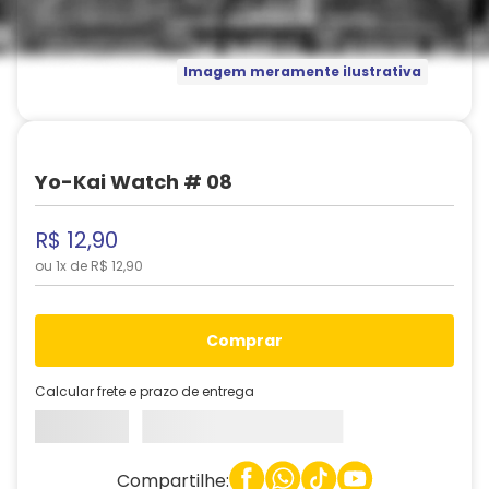
Imagem meramente ilustrativa
Yo-Kai Watch # 08
R$
12
,
90
ou
1
x de
R$
12
,
90
comprar
Calcular frete e prazo de entrega
Compartilhe: