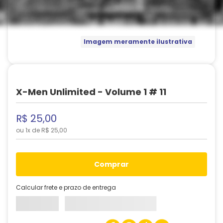
Imagem meramente ilustrativa
X-Men Unlimited - Volume 1 # 11
R$
25
,
00
ou
1
x de
R$
25
,
00
comprar
Calcular frete e prazo de entrega