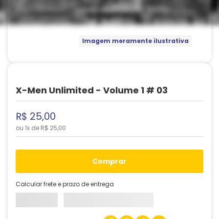
Imagem meramente ilustrativa
X-Men Unlimited - Volume 1 # 03
R$
25
,
00
ou
1
x de
R$
25
,
00
comprar
Calcular frete e prazo de entrega