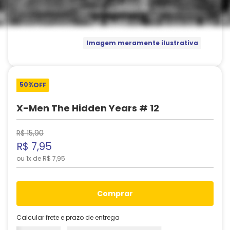
Imagem meramente ilustrativa
50%
OFF
X-Men The Hidden Years # 12
R$
15
,
90
R$
7
,
95
ou
1
x de
R$
7
,
95
comprar
Calcular frete e prazo de entrega