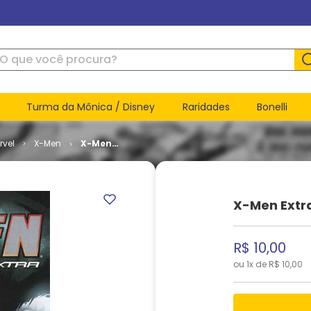
ue você procura?
Turma da Mônica / Disney
Raridades
Bonelli
rvel
X-Men
X-Men
Extra # 100
X-Men Extr
R$
10
,
00
ou
1
x de
R$
10
,
00