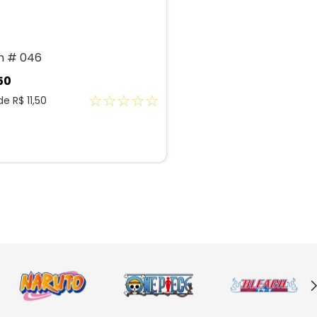
n # 046
50
☆
☆
☆
☆
☆
 de
R$
11
,
50