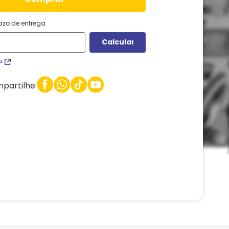
razo de entrega
P
partilhe: