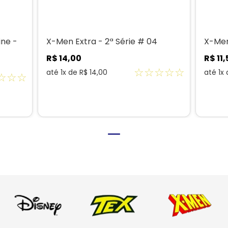
ine -
X-Men Extra - 2ª Série # 04
X-Me
R$
14
,
00
R$
11
,
☆
☆
☆
☆
☆
até
1
x de
R$
14
,
00
até
1
x
☆
☆
☆