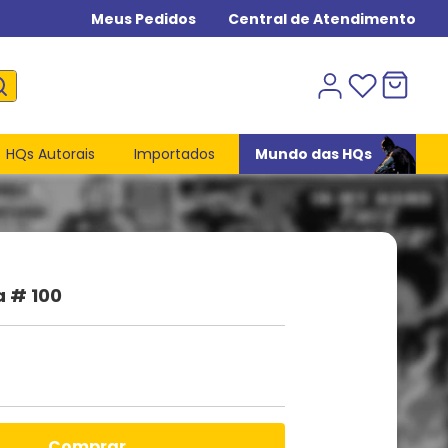
Meus Pedidos
Central de Atendimento
HQs Autorais
Importados
Mundo das HQs
a # 100
comprar