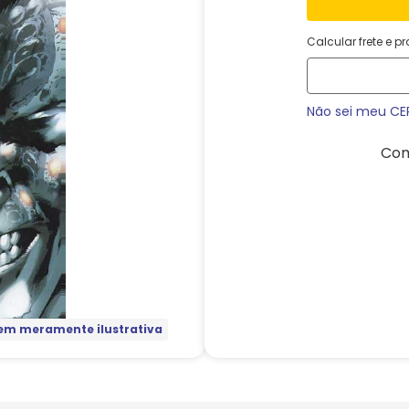
Calcular frete e p
Não sei meu CE
Com
m meramente ilustrativa