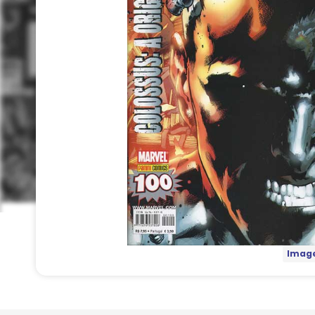
Image