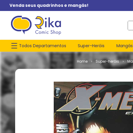
Venda seus quadrinhos e mangás!
O q
Todos Departamentos
Super-Heróis
Mangás
Super-heróis
Ma