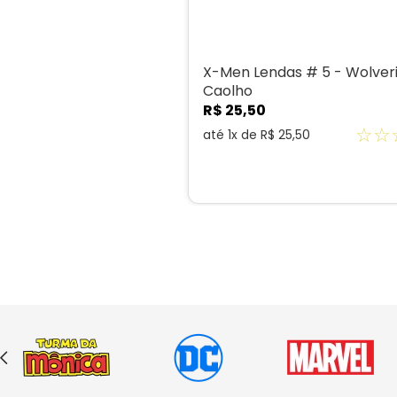
X-Men Lendas # 5 - Wolver
Caolho
R$
25
,
50
☆
☆
até
1
x de
R$
25
,
50