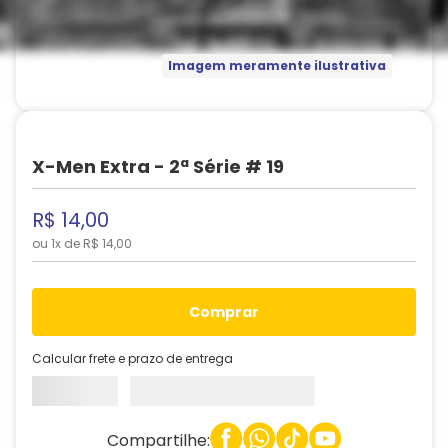
Imagem meramente ilustrativa
X-Men Extra - 2ª Série # 19
R$
14
,
00
ou
1
x de
R$
14
,
00
comprar
Calcular frete e prazo de entrega
Compartilhe: