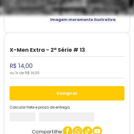
Imagem meramente ilustrativa
X-Men Extra - 2ª Série # 13
R$
14
,
00
ou
1
x de
R$
14
,
00
comprar
Calcular frete e prazo de entrega
Compartilhe: