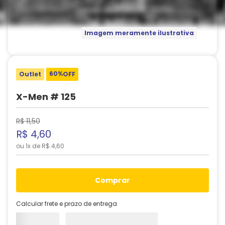
Imagem meramente ilustrativa
60%
Outlet
OFF
X-Men # 125
R$
11
,
50
R$
4
,
60
ou
1
x de
R$
4
,
60
comprar
Calcular frete e prazo de entrega