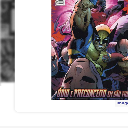
Image