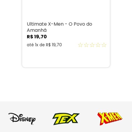
Ultimate X-Men - O Povo do
Amanhã
R$
19
,
70
☆
☆
☆
☆
☆
até
1
x de
R$
19
,
70