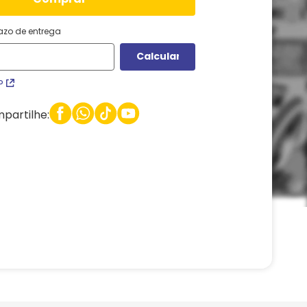
razo de entrega
P
partilhe: