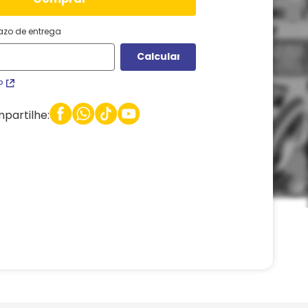
razo de entrega
P
partilhe: