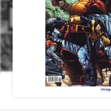
Image