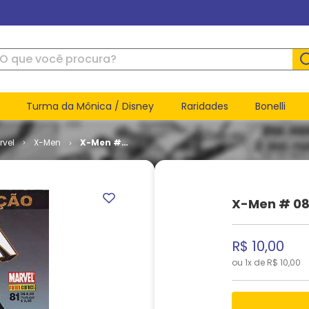
ue você procura?
Turma da Mônica / Disney
Raridades
Bonelli
rvel
X-Men
X-Men #
081
X-Men # 08
R$
10
,
00
ou
1
x de
R$
10
,
00