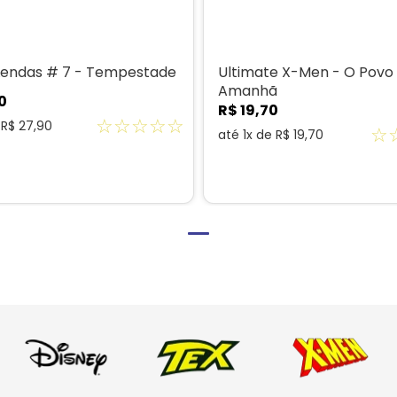
endas # 7 - Tempestade
Ultimate X-Men - O Povo
Amanhã
0
R$
19
,
70
☆
☆
☆
☆
☆
e
R$
27
,
90
☆
até
1
x de
R$
19
,
70