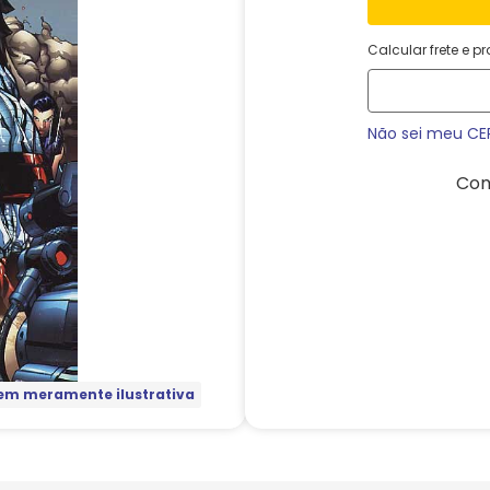
Calcular frete e p
Não sei meu CE
Com
m meramente ilustrativa