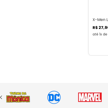
X-Men L
R$
27
,
9
até
1
x d