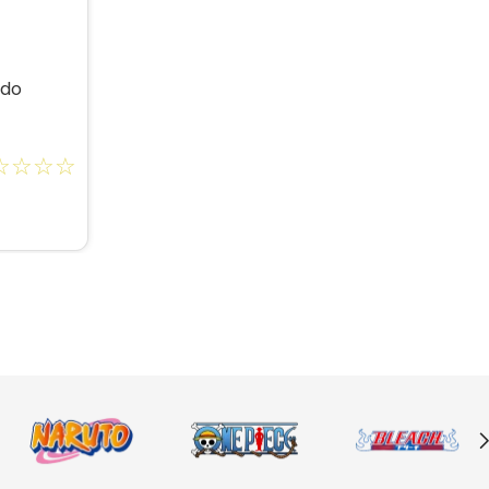
 do
☆
☆
☆
☆