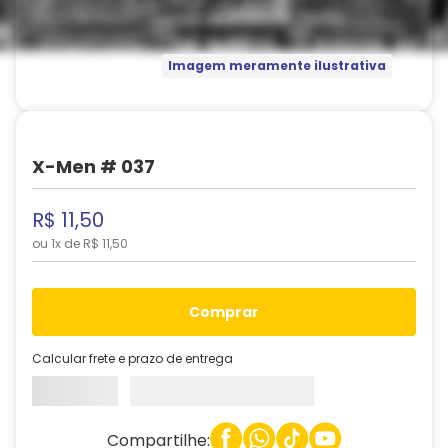
Imagem meramente ilustrativa
X-Men # 037
R$
11
,
50
ou
1
x de
R$
11
,
50
comprar
Calcular frete e prazo de entrega
Compartilhe: