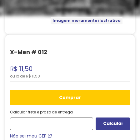
Imagem meramente ilustrativa
X-Men # 012
R$
11
,
50
ou
1
x de
R$
11
,
50
comprar
Calcular frete e prazo de entrega
Não sei meu CEP