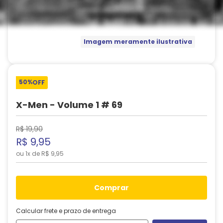
Imagem meramente ilustrativa
50%
OFF
X-Men - Volume 1 # 69
R$
19
,
90
R$
9
,
95
ou
1
x de
R$
9
,
95
comprar
Calcular frete e prazo de entrega