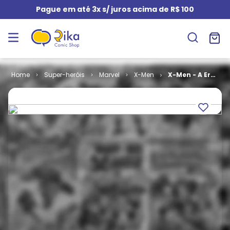
Pague em até 3x s/ juros acima de R$ 100
Super-heróis
Marvel
X-Men
X-Men - A Era
do Apocalipse
- Volume 6