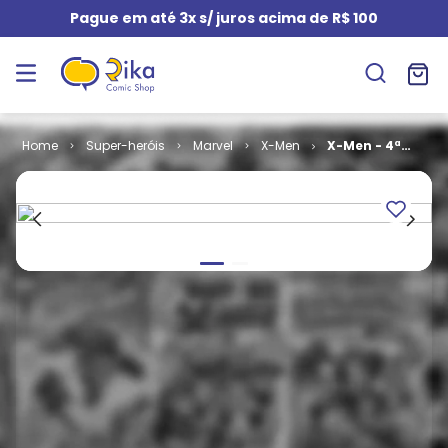
Pague em até 3x s/ juros acima de R$ 100
Super-heróis
Marvel
X-Men
X-Men - 4ª
Série # 65