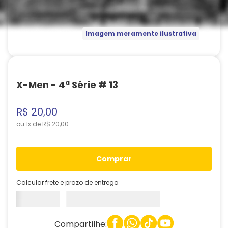
Imagem meramente ilustrativa
X-Men - 4ª Série # 13
R$
20
,
00
ou
1
x de
R$
20
,
00
comprar
Calcular frete e prazo de entrega
Compartilhe: