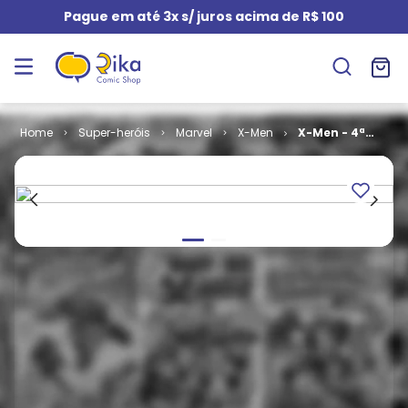
Pague em até 3x s/ juros acima de R$ 100
Super-heróis
Marvel
X-Men
X-Men - 4ª
Série # 13